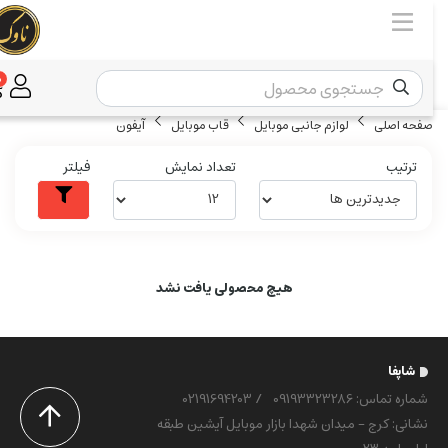
0
صفحه اصلی
لوازم جانبی موبایل
قاب موبایل
آیفون
ترتیب
تعداد نمایش
فیلتر
هیچ محصولی یافت نشد
شاپفا
شماره تماس‌: 09193323286
/
02191694203
نشانی: کرج - میدان شهدا بازار موبایل آیشین طبقه