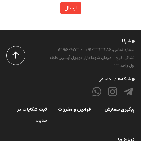
ارسال
شاپفا
شماره تماس‌: 09193323286
/
02191694203
نشانی: کرج - میدان شهدا بازار موبایل آیشین طبقه
اول واحد 23
شبکه های اجتماعی
پیگیری سفارش
قوانین و مقررات
ثبت شکایات در
سایت
درباره ما