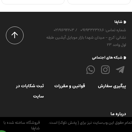
شاپفا
شماره تماس‌: 09193323286
/
02191694203
نشانی: کرج - میدان شهدا بازار موبایل آیشین طبقه
اول واحد 23
شبکه های اجتماعی
پیگیری سفارش
قوانین و مقررات
ثبت شکایات در
سایت
درباره ما
م حقوق اين وب‌سايت نیز برای ( پخش ناوک) است.
فروشگاه ساخته شده با
شاپفا