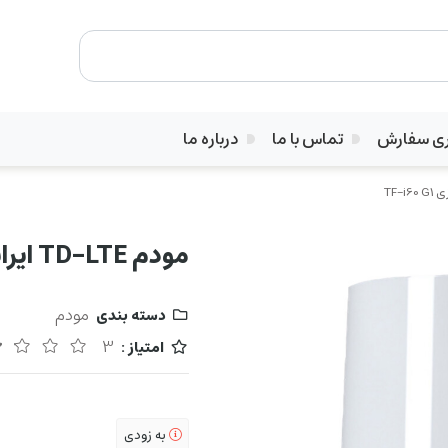
ری سفارش
تماس با ما
درباره ما
مودم TD-LTE ایرانسل مدل رومیزی TF-i60 G1
مودم
دسته بندی
3
امتیاز :
به زودی