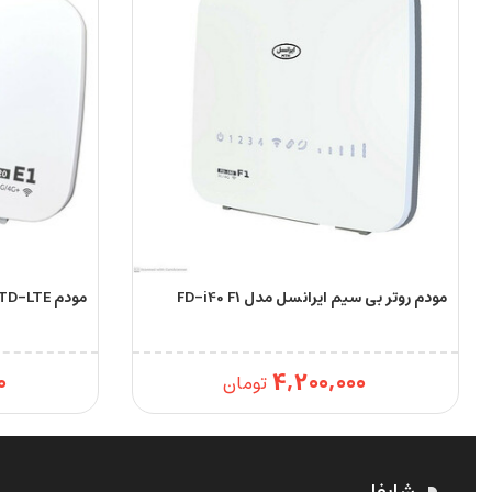
مودم روتر بی سیم ایرانسل مدل FD-i40 F1
مودم 4G/TD-LTE ایرانسل مدل TF-i120 E1
0
4,200,000
تومان
شاپفا