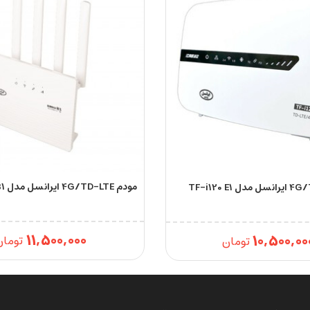
مودم 4G/TD-LTE ایرانسل مدل TF-i120 B1
11,500,000
10,500,00
تومان
تومان