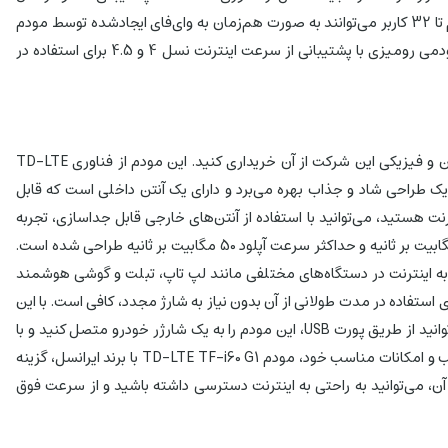
حاضر تعداد کمی از گوشی های تلفن همراه موجود در بازار از این تکنولوژی پشتیبانی می‌ کنند . ایرانسل در جایگاه یک شرکت مخابراتی است.با این مودم تا 32 کاربر می‌توانند به صورت هم‌زمان به وای‌فای ایجادشده توسط مودم
وصل شوند؛ به این معنی که می‌توان برای مصارف اداری و تجاری در شرکت‌های کوچک تا متوسط هم استفاده کرد. مودم TFi60-G1 ایرانسل TDLTE مودمی رومیزی با پشتیبانی از سرعت اینترنت نسل 4 و 4.5 برای استفاده در
مودمی است که ایرانسل به بازار معرفی کرده و به راحتی می توانید در فروشگاه‌های آنلاین و فیزیکی این شرکت از آن خریداری کنید. این مودم از فناوری TD-LTE
می‌کند و برای اتصال به شبکه اینترنت بیسیم استفاده می‌شود. TF-i60 G1 از یک طراحی شاد و جذاب بهره می‌برد و دارای یک آنتن داخلی است که قابل
نت هستید، می‌توانید با استفاده از آنتن‌های خارجی قابل جداسازی، تجربه
اینترنتی سریع‌تر و قابل اعتماد تری را تجربه کنید. این مودم با حداکثر سرعت دانلود 150 مگابیت بر ثانیه و حداکثر سرعت آپلود 50 مگابیت بر ثانیه طراحی شده است.
ی‌توانید از آن برای اتصال به اینترنت در دستگاه‌های مختلفی مانند لپ تاپ، تبلت و گوشی هوشمند
قرار داده شده است که برای استفاده در مدت طولانی از آن بدون نیاز به شارژ مجدد، کافی است. با این
حال، اگر شما نیاز دارید که اینترنت خود را بیشتر به دستگاه‌های مختلف پخش کنید، می توانید از طریق پورت USB، این مودم را به یک شارژر خودرو متصل کنید و با
استفاده از آن اینترنت خود را به دستگاه‌های مختلف پخش کنید. در نهایت، با قیمت مناسب و امکانات مناسب خود، مودم TD-LTE TF-i60 G1 با برند ایرانسل، گزینه
 آن، می‌توانید به راحتی به اینترنت دسترسی داشته باشید و از سرعت فوق