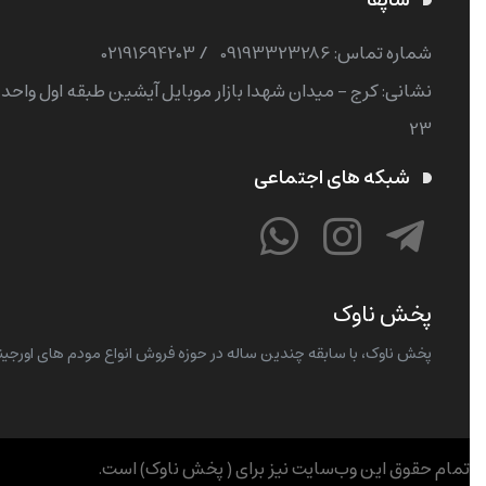
شماره تماس‌: 09193323286
/
02191694203
نشانی: کرج - میدان شهدا بازار موبایل آیشین طبقه اول واحد
23
شبکه های اجتماعی
پخش ناوک
پخش ناوک، با سابقه چندین ساله در حوزه فروش انواع مودم های اورجینا
تمام حقوق اين وب‌سايت نیز برای ( پخش ناوک) است.