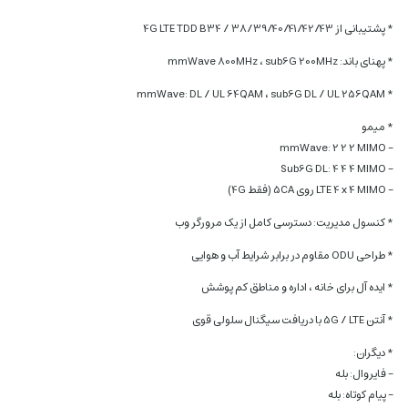
* پشتیبانی از 4G LTE TDD B34 / 38/39/40/41/42/43
* پهنای باند: mmWave 800MHz ، sub6G 200MHz
* mmWave: DL / UL 64QAM ، sub6G DL / UL 256QAM
* میمو
– mmWave: 2 2 2 MIMO
– Sub6G DL: 4 4 4 MIMO
– LTE 4 x 4 MIMO روی 5CA (فقط 4G)
* کنسول مدیریت: دسترسی کامل از یک مرورگر وب
* طراحی ODU مقاوم در برابر شرایط آب و هوایی
* ایده آل برای خانه ، اداره و مناطق کم پوشش
* آنتن 5G / LTE با دریافت سیگنال سلولی قوی
* دیگران:
– فایروال: بله
– پیام کوتاه: بله