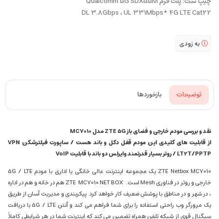
چیپ ست: پلت فرم Qualcomm 5G SDX55M
DL 3.8Gbps ، UL 331Mbps* 4G LTE Cat22
به زودی
توضیحات
بازخوردها
نقد و بررسی مودم خارجی و فضای باز ZTE 5G مدل MC7010
از قابلیت های کلیدی این مودم قفل دکل و باند هست / ساپورت فیلترشکن VPN
LT2T/PPTP / روتر بسیار قدرتمند وایرلس دو باند با قابلیت VoIP
ZTE Netbox MC7010 یک مجموعه اینترنت عالی خانگی یا اداری با مودم 5G / LTE
خارجی و روتر در فناوری Mesh است. ZTE MC7010 NET BOX هم در خانه و هم در اداره
، در شهر و در مناطق با پوشش ضعیف کار خواهد کرد. پیکربندی و مدیریت آسان از طریق
یک مرورگر وب راحتی استفاده را برای شما فراهم می کند و آنتن 5G / LTE با دریافت
سیگنال قوی از شبکه تلفن همراه تضمین می کند که اینترنت شما در هر شرایطی کاملاً