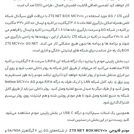
کار خواهد کرد. تضمین اضافی قابلیت اطمینان اتصال ، طراحی ODU ضد آب است.
آنتن 5G / LTE مورد استفاده در ZTE NET BOX MC7010 با دریافت قوی سیگنال شبکه
تلفن همراه امکان بارگیری اطلاعات تا 3.8 گیگابیت بر ثانیه و ارسال حداکثر 330 مگابیت
بر ثانیه در شبکه 5G و سرعت بارگیری داده ها تا 1.8 گیگابیت بر ثانیه و ارسال را فراهم می
کند. تا 270 مگابیت در ثانیه در شبکه LTE. با تشکر از این ، پرونده ها به راحتی بارگیری می
شوند و برنامه ها و برنامه ها بدون هیچ مشکلی کار می کنند. ZTE MC7010 5G NET
BOX یک راه حل مناسب برای شبکه های اینترنتی خانگی و اداری است.
درب بخش پایینی مودم را بردارید؛ یک درگاه شبکه لن RJ45 با سرعت ۲.۵ گیگابیت بر ثانیه
POE مشاهده می‌کنید که می‌تواند از طریق کابل شبکه به روتر داخلی نصب شود و روی آن
نیز انرژی منتقل شده و از روتر تغذیه خواهد کرد تا نیازی نباشد مودم را به طور مستقیم به
پریز برق زد. باید کابل شبکه LAN را از یک طرف به درگاه RJ45 مودم Netbox MC7010 5G
وصل کنید و از طرف دیگر به مبدل منبع تغذیه وصل کنید. روتر داخلی نیز باید از طریق کابل
شبکه به منبع تغذیه وصل شود تا هم مودم روشن شده و هم اینترنت روی روتر بی‌سیم
اشتراک‌گذاری شود.
همچنین یک اسلات سیم‌کارت و درگاه USB C در بخش پایینی مودم مشاهده می‌شود.
کلید ریست نیز در این بخش در دسترس است.
مودم فایوجی ZTE NET BOX MC7010
از شبکه‌های ۵G زیر ۶ گیگاهرتز SA/NSA و