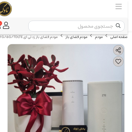
0
صفحه اصلی
مودم
مودم فضای باز
مودم فضای باز زد تی ای ZTE MC7010 4G/5G/TDLTE استوک همراه کارتن و پایه وسایل کامل