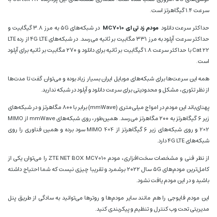
سرعت ۱.۴ گیگاهرتز است.
حداکثر سرعت دانلود
مودم زد تی ای MC7010
در شبکه‌های ۵G به مرز ۳.۸ گیگابیت و
حداکثر سرعت آپلود به مرز ۳۳۱ مگابیت بر ثانیه می‌رسد. در شبکه‌های ۴G LTE از رده LTE
Cat 22 با حداکثر سرعت ۱.۸ گیگابیت بر ثانیه برای دانلود و ۲۷۰ مگابیت بر ثانیه برای آپلود
است.
همه این سرعت‌ها برای شبکه‌های موبایل ایران بسیار زیاد بوده و می‌توان گفت تا مدت‌ها
از نظر تئوری، مشکل و محدودیتی برای سرعت دانلود و آپلود در شبکه ندارید.
پهنای‌باند این مودم در امواچ میلی‌متری (mmWave) برابر با ۸۰۰ مگاهرتز و در شبکه‌های
زیر ۶ گیگاهرتز به ۲۰۰ مگاهرتز می‌رسد. همین‌طور، روی شبکه‌های mmWave از MIMO
2×2 و روی شبکه‌های زیر ۶ گیگاهرتز از MIMO 4×4 سود برده و همین فناوری را روی
شبکه‌های ۴G LTE دارد.
از نظر فنی و مشخصات سخت‌افزاری، مودم ZTE NET BOX MC7010 را می‌توان یکی از
کامل‌ترین مودم‌های ۵G سال ۲۰۲۲ برشمرد و تقریبا چیزی نیست که شما احتیاج داشته
باشید و در این مودم یافت نشود.
این مودم فایوجی را هم مانند سایر مودم‌ها و روترها می‌توانید به سادگی از طریق پنل
مدیریتی تحت وب کنترل و تنظیم و پیکربندی کنید.