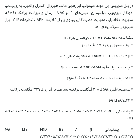
در پنل مدیریتی این مودم می‌توانید ابزارهایی مانند فایروال، کنترل والدین، به‌روزرسانی
خودکار فریم‌ویر، فیلترسازی آدرس‌های IP و MAC، ارسال و دریافت پیامک (SMS)،
مدیریت مخاطبان، مدیریت مصرف کاربران، وی پی ان کلاینت
VPN
، تنظیمات VoIP، ابزار
عیب‌یابی سیگنال‌های ۵G
مشخصات ZTE MC7010 5G در فضای باز CPE
* نوع محصول: روتر 5G در فضای باز
* از شبکه های NSA 5G Sub6 + LTE پشتیبانی کنید
* چیپ ست: پلت فرم Qualcomm 5G SDX55M
* CPU (هسته ها): Cortex A7 تا 1.4 گیگاهرتز
* سرعت بارگیری 5G تا 3.8 گیگابیت بر ثانیه ، سرعت بارگذاری تا 331 مگابیت در ثانیه
* 4G LTE Cat22
* پشتیبانی از باند 5G n1 / n3 / n7 / n8 / n20 / n28 / n38 / n41 / n77 / n78 /
n79
* پشتیبانی از 4G LTE FDD B1 /
2/3/4/5/7/8/12/17/20/25/26/28/29/30/32/66/71