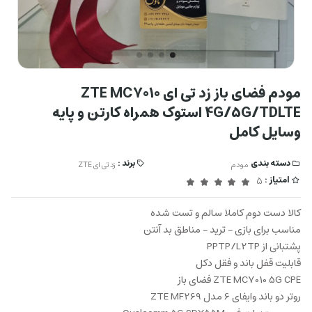
مودم فضای باز زد تی ای ZTE MC7010
4G/5G/TDLTE استوک همراه کارتن و پایه
وسایل کامل
دسته بندی
برند :
مودم
زد تی ای ZTE
امتیاز :
5
کالا دست دوم کاملا سالم و تست شده
مناسب برای بازی – ترید – مناطق بد آنتن
پشتبانی از PPTP/L2TP
قابلیت قفل باند و فقل دکل
ZTE MC7010 5G CPE فضای باز
روتر دو باند وایفای 6 مدل ZTE MF269