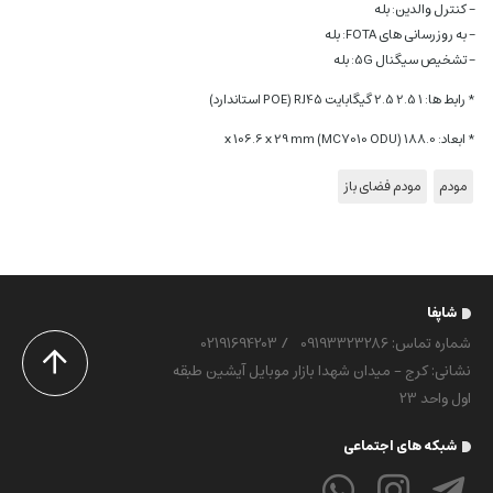
– کنترل والدین: بله
– به روزرسانی های FOTA: بله
– تشخیص سیگنال 5G: بله
* رابط ها: 1 2.5 2.5 گیگابایت RJ45 (POE استاندارد)
* ابعاد: 188.0 x 106.6 x 29 mm (MC7010 ODU)
مودم
مودم فضای باز
شاپفا
شماره تماس‌: 09193323286
/
02191694203
نشانی: کرج - میدان شهدا بازار موبایل آیشین طبقه
اول واحد 23
شبکه های اجتماعی