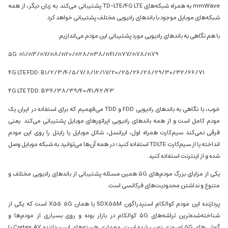
mmWave به همراه شبکه‌های TD-LTE/4G LTE پشتیبانی می‌کند. به زبان دیگر، از همه
شبکه‌های موبایل موجود با باندهای رادیویی مختلف پشتیبانی خواهد کرد.
با هم نگاهی به باندهای رادیویی مورد پشتیبانی این مودم می‌اندازیم:
۵G: n1/n3/n7/n8/n20/n28/n38/n41/n77/n78/n79
۴G LTE FDD: B1/2/3/4/5/7/8/12/17/20/25/26/28/29/30/32/66/71
۴G LTE TDD: B34/38/39/40/41/42/43
خوب، با نگاهی به باندهای رادیویی FDD و TDD می‌فهمیم که برای استفاده در ایران یک
مودم کامل است و از همه باندهای رادیویی اپراتورهای موبایل پشتیبانی می‌کند. یعنی
فرقی نمی‌کند سیم‌کارت همراه اول، ایرانسل، شاتل موبایل یا رایتل را روی این مودم
انداخته یا از سیم‌کارت TDLTE استفاده کنید؛ در همه آن‌ها می‌توانید به شبکه موبایل وصل
شده و از اینترنت استفاده کنید.
یکی از مزایای بزرگ مودم‌های ۵G همین مسئله پشتیبانی از باندهای رادیویی مختلف و
متنوع و نداشتن محدودیت‌های فرکانسی است.
پردازنده این مودم کوالکام اسنپدراگون SDX55M یا همان X55 5G است که یکی از
شناخته‌شده‌ترین تراشه‌های ۵G کوالکام در بازار بوده و روی بسیاری از مودم‌ها و
گوشی‌های ۵G امروزی نصب شده است. معماری هسته‌های این پردازنده Cortex A7 با